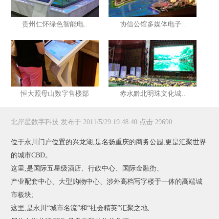
贵州仁怀绿色智能电..
协信公馆多媒体电子..
恒大照母山数字售楼部
赤水黔北明珠文化城..
北岸星数字科技 发布于 2011/5/29 19:48:40 点击 29690
位于永川门户位置的兴龙湖,是名扬重庆的商务公园,更是汇聚世界
的城市CBD。
这里,是国际五星级酒店、行政中心、国际金融街、
产业配套中心、大型购物中心、涉外高档写字楼于一体的高端城
市板块;
这里,是永川“城市名流”和“社会精英”汇聚之地,