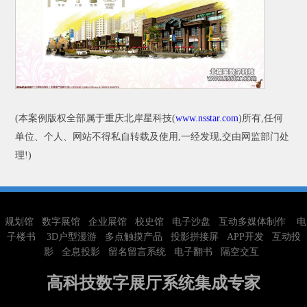
(本案例版权全部属于重庆北岸星科技(
www.nsstar.com
)所有,任何
单位、个人、网站不得私自转载及使用,一经发现,交由网监部门处
理!)
规划馆
数字展馆
企业展馆
校史馆
电子沙盘
互动多媒体制作
电
子楼书
3D户型漫游
多点触摸产品
投影拼接屏
APP开发
互动投
影
全息投影
留名留言系统
电子翻书
隔空交互
高科技数字展厅系统集成专家