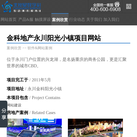
网站首页
产品&服
触摸屏设
行业动态
关于我们
加入我们
案例欣赏
务
备
金科地产永川阳光小镇项目网站
案例欣赏 >> 软件&网站案例
位于永川门户位置的兴龙湖，是名扬重庆的商务公园，更是汇聚
世界的城市CBD。
项目完工于
/ 2011年5月
项目地址
/ 永川金科阳光小镇
本项目包含
/ Project Contains
网站建设
房地产案例
/ Related Cases