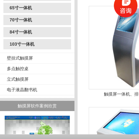
65寸一体机
70寸一体机
84寸一体机
103寸一体机
壁挂式触摸屏
多点触控桌
立式触摸屏
电子液晶翻书机
触摸屏一体机、排队
触摸屏软件案例欣赏